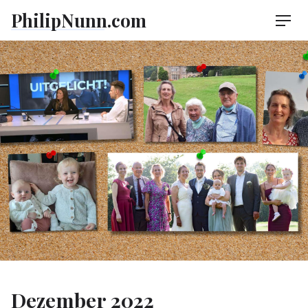
Skip
PhilipNunn.com
Men
to
content
Dezember 2022