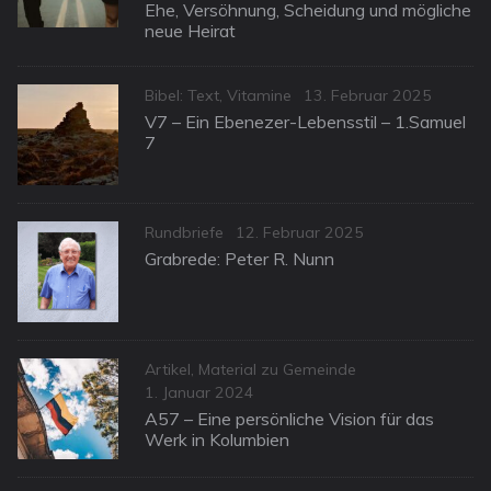
on
Ehe, Versöhnung, Scheidung und mögliche
neue Heirat
Categories
Posted
Bibel: Text
,
Vitamine
13. Februar 2025
on
V7 – Ein Ebenezer-Lebensstil – 1.Samuel
7
Categories
Posted
Rundbriefe
12. Februar 2025
on
Grabrede: Peter R. Nunn
Categories
Artikel
,
Material zu Gemeinde
Posted
1. Januar 2024
on
A57 – Eine persönliche Vision für das
Werk in Kolumbien