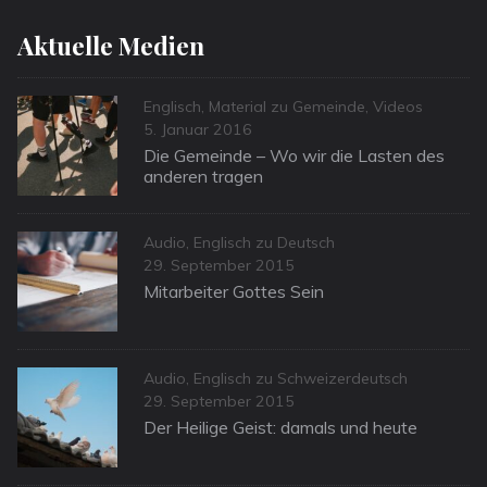
Aktuelle Medien
Categories
Englisch
,
Material zu Gemeinde
,
Videos
Posted
5. Januar 2016
on
Die Gemeinde – Wo wir die Lasten des
anderen tragen
Categories
Audio
,
Englisch zu Deutsch
Posted
29. September 2015
on
Mitarbeiter Gottes Sein
Categories
Audio
,
Englisch zu Schweizerdeutsch
Posted
29. September 2015
on
Der Heilige Geist: damals und heute