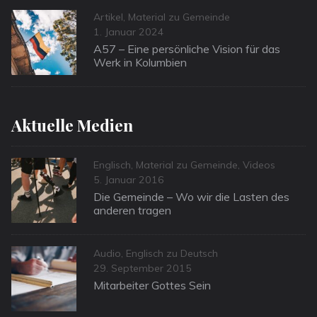
Categories
Artikel
,
Material zu Gemeinde
Posted
1. Januar 2024
on
A57 – Eine persönliche Vision für das
Werk in Kolumbien
Aktuelle Medien
Categories
Englisch
,
Material zu Gemeinde
,
Videos
Posted
5. Januar 2016
on
Die Gemeinde – Wo wir die Lasten des
anderen tragen
Categories
Audio
,
Englisch zu Deutsch
Posted
29. September 2015
on
Mitarbeiter Gottes Sein