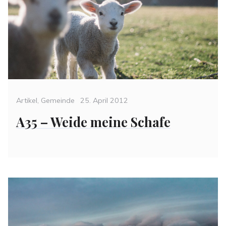
Categories
Posted
Artikel
,
Gemeinde
25. April 2012
on
A35 – Weide meine Schafe