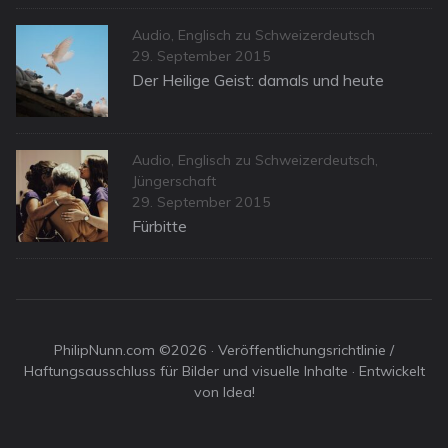
Categories
Audio
,
Englisch zu Schweizerdeutsch
Posted
29. September 2015
on
Der Heilige Geist: damals und heute
Categories
Audio
,
Englisch zu Schweizerdeutsch
,
Jüngerschaft
Posted
29. September 2015
on
Fürbitte
PhilipNunn.com ©2026 ·
Veröffentlichungsrichtlinie /
Haftungsausschluss für Bilder und visuelle Inhalte
· Entwickelt
von Idea!