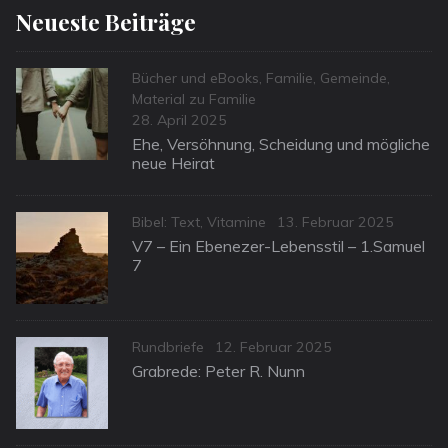
Neueste Beiträge
Categories
Bücher und eBooks
,
Familie
,
Gemeinde
,
Material zu Familie
Posted
28. April 2025
on
Ehe, Versöhnung, Scheidung und mögliche
neue Heirat
Categories
Posted
Bibel: Text
,
Vitamine
13. Februar 2025
on
V7 – Ein Ebenezer-Lebensstil – 1.Samuel
7
Categories
Posted
Rundbriefe
12. Februar 2025
on
Grabrede: Peter R. Nunn