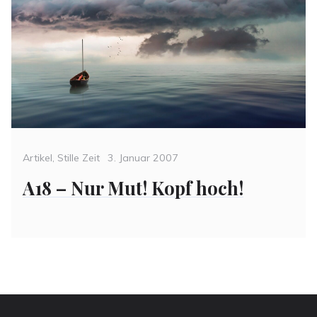
Categories
Posted
Artikel
,
Stille Zeit
3. Januar 2007
on
A18 – Nur Mut! Kopf hoch!