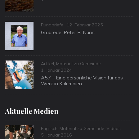
Categories
Posted
Rundbriefe
12. Februar 2025
on
Grabrede: Peter R. Nunn
Categories
Artikel
,
Material zu Gemeinde
Posted
1. Januar 2024
on
A57 – Eine persönliche Vision für das
Werk in Kolumbien
Aktuelle Medien
Categories
Englisch
,
Material zu Gemeinde
,
Videos
Posted
5. Januar 2016