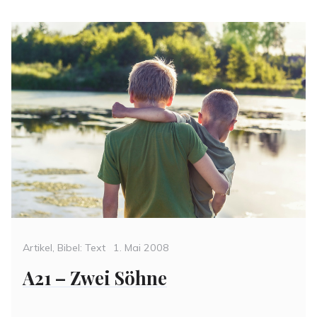
Categories
Posted
Artikel
,
Bibel: Text
1. Mai 2008
on
A21 – Zwei Söhne