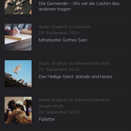
on
Die Gemeinde – Wo wir die Lasten des
anderen tragen
Categories
Audio
,
Englisch zu Deutsch
Posted
29. September 2015
on
Mitarbeiter Gottes Sein
Categories
Audio
,
Englisch zu Schweizerdeutsch
Posted
29. September 2015
on
Der Heilige Geist: damals und heute
Categories
Audio
,
Englisch zu Schweizerdeutsch
,
Jüngerschaft
Posted
29. September 2015
on
Fürbitte