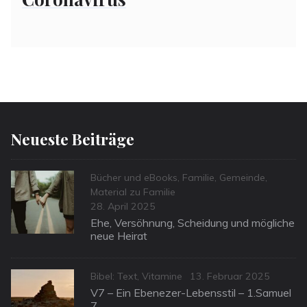
Neueste Beiträge
Categories
Bücher und eBooks
,
Familie
,
Gemeinde
,
Material zu Familie
Posted
28. April 2025
on
Ehe, Versöhnung, Scheidung und mögliche
neue Heirat
Categories
Posted
Bibel: Text
,
Vitamine
13. Februar 2025
on
V7 – Ein Ebenezer-Lebensstil – 1.Samuel
7