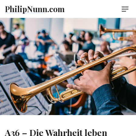
Skip
PhilipNunn.com
Men
to
content
A36 – Die Wahrheit leben