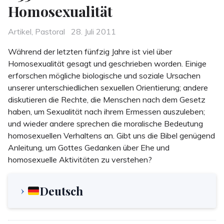
Homosexualität
Categories
Posted
Artikel
,
Pastoral
28. Juli 2011
on
Während der letzten fünfzig Jahre ist viel über
Homosexualität gesagt und geschrieben worden. Einige
erforschen mögliche biologische und sozi­ale Ursachen
unserer unterschiedlichen sexuellen Orientierung; andere
diskutieren die Rechte, die Menschen nach dem Gesetz
haben, um Sexuali­tät nach ihrem Ermessen auszuleben;
und wie­der andere sprechen die moralische Bedeutung
homosexuellen Verhaltens an. Gibt uns die Bibel genügend
Anleitung, um Gottes Gedanken über Ehe und
homosexuelle Aktivitäten zu verstehen?
Deutsch