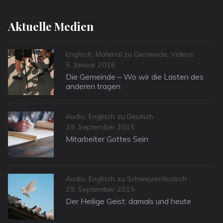
Aktuelle Medien
Categories
Englisch
,
Material zu Gemeinde
,
Videos
Posted
5. Januar 2016
on
Die Gemeinde – Wo wir die Lasten des
anderen tragen
Categories
Audio
,
Englisch zu Deutsch
Posted
29. September 2015
on
Mitarbeiter Gottes Sein
Categories
Audio
,
Englisch zu Schweizerdeutsch
Posted
29. September 2015
on
Der Heilige Geist: damals und heute