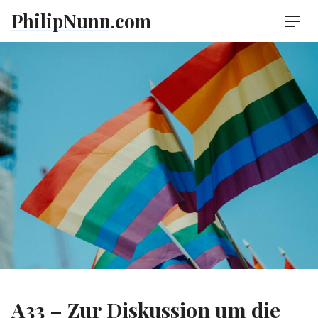
Skip
PhilipNunn.com
Men
to
content
A33 – Zur Diskussion um die