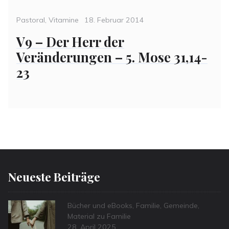
Categories
Posted
Pastoral
,
Vitamine
18. Februar 2014
on
V9 – Der Herr der
Veränderungen – 5. Mose 31,14-
23
Neueste Beiträge
Categories
Bücher und eBooks
,
Familie
,
Gemeinde
,
Material zu Familie
Posted
28. April 2025