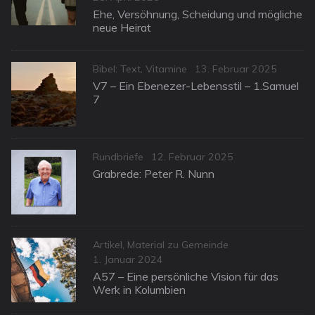
on
Ehe, Versöhnung, Scheidung und mögliche
neue Heirat
Categories
Posted
Bibel: Text
,
Vitamine
13. Februar 2025
on
V7 – Ein Ebenezer-Lebensstil – 1.Samuel
7
Categories
Posted
Rundbriefe
12. Februar 2025
on
Grabrede: Peter R. Nunn
Categories
Artikel
,
Material zu Gemeinde
Posted
1. Januar 2024
on
A57 – Eine persönliche Vision für das
Werk in Kolumbien