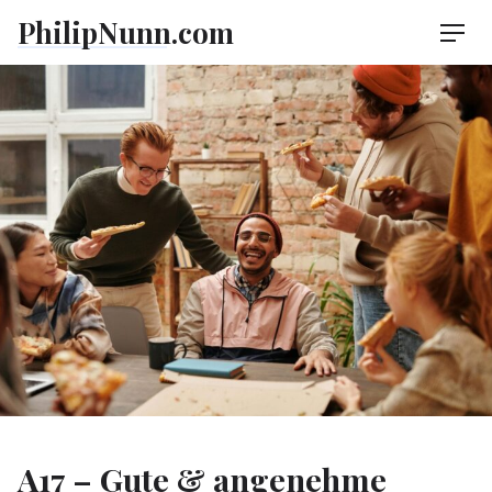
Skip
PhilipNunn.com
Men
to
content
A17 – Gute & angenehme