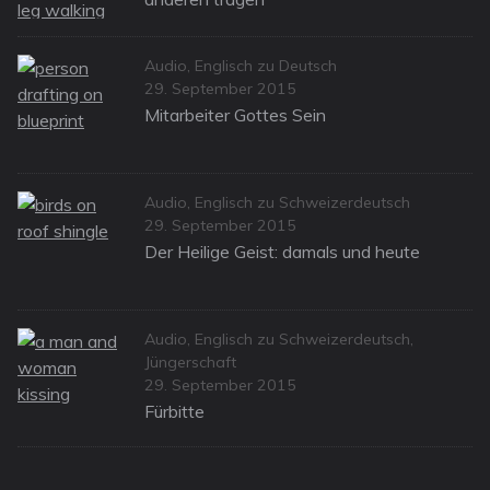
Categories
Audio
,
Englisch zu Deutsch
Posted
29. September 2015
on
Mitarbeiter Gottes Sein
Categories
Audio
,
Englisch zu Schweizerdeutsch
Posted
29. September 2015
on
Der Heilige Geist: damals und heute
Categories
Audio
,
Englisch zu Schweizerdeutsch
,
Jüngerschaft
Posted
29. September 2015
on
Fürbitte