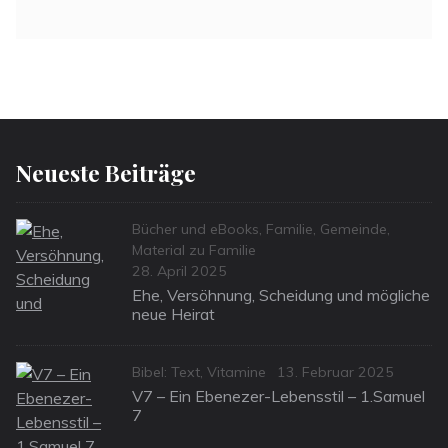
Neueste Beiträge
Categories
Bücher und eBooks
,
Familie
,
Gemeinde
,
Material zu Familie
Posted
28. April 2025
on
Ehe, Versöhnung, Scheidung und mögliche
neue Heirat
Categories
Posted
Bibel: Text
,
Vitamine
13. Februar 2025
on
V7 – Ein Ebenezer-Lebensstil – 1.Samuel
7