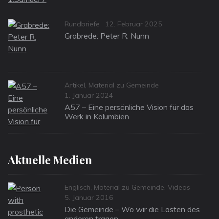
Categories
Posted
Rundbriefe
12. Februar 2025
on
Grabrede: Peter R. Nunn
Categories
Artikel
,
Material zu Gemeinde
Posted
1. Januar 2024
on
A57 – Eine persönliche Vision für das
Werk in Kolumbien
Aktuelle Medien
Categories
Englisch
,
Material zu Gemeinde
,
Videos
Posted
5. Januar 2016
on
Die Gemeinde – Wo wir die Lasten des
anderen tragen