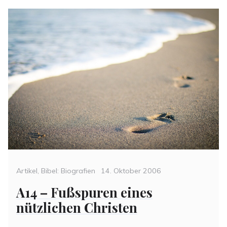
Categories
Posted
Artikel
,
Bibel: Biografien
14. Oktober 2006
on
A14 – Fußspuren eines
nützlichen Christen