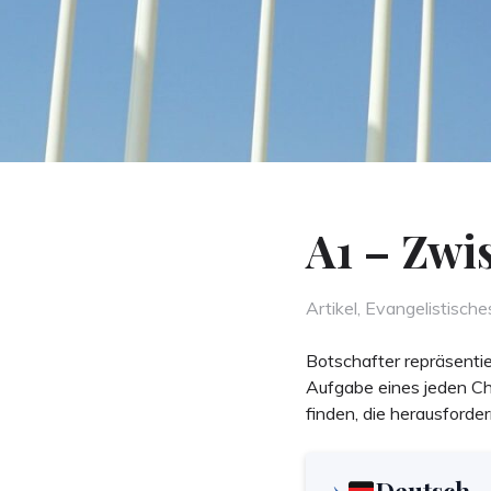
A1 – Zwi
Categories
Artikel
,
Evangelistische
Botschafter repräsentie
Aufgabe eines jeden Ch
finden, die herausforder
Deutsch