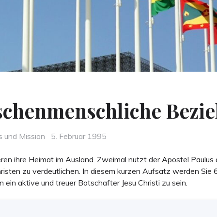
schenmenschliche Bezi
Posted
s und Mission
5. Februar 1995
on
ren ihre Heimat im Ausland. Zweimal nutzt der Apostel Paulus di
risten zu verdeutlichen. In diesem kurzen Aufsatz werden Sie
n ein aktive und treuer Botschafter Jesu Christi zu sein.