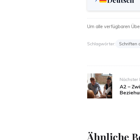
Um alle verfügbaren Übe
Schlagwörter:
Schriften 
Post
Nächster 
navigation
A2 – Zw
Bezieh
Ähnliche B