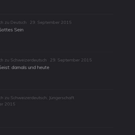
Posted
ch zu Deutsch
29. September 2015
on
Gottes Sein
Posted
sch zu Schweizerdeutsch
29. September 2015
on
Geist: damals und heute
sch zu Schweizerdeutsch
,
Jüngerschaft
er 2015