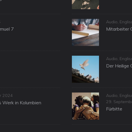
Categories
5
Audio
,
Englis
amuel 7
Mitarbeiter 
Categories
Audio
,
Engli
Der Heilige 
Categories
ar 2024
Audio
,
Engli
Posted
29. Septemb
as Werk in Kolumbien
on
Fürbitte