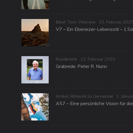
Categories
Posted
Bibel: Text
,
Vitamine
13. Februar 202
on
V7 – Ein Ebenezer-Lebensstil – 1.S
Categories
Posted
Rundbriefe
12. Februar 2025
on
Grabrede: Peter R. Nunn
Categories
Posted
Artikel
,
Material zu Gemeinde
1. Janu
on
A57 – Eine persönliche Vision für d