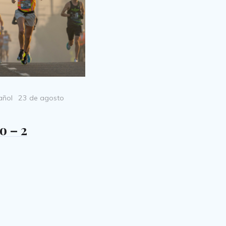
Posted
añol
23 de agosto
on
o – 2