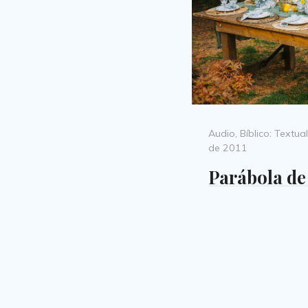
Categories
Audio
,
Bíblico: Textual
de 2011
Parábola de