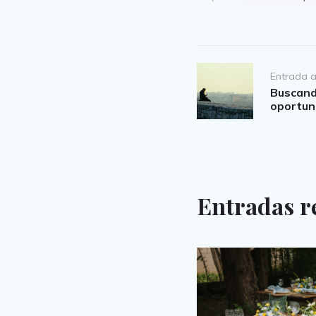
Post
Entrada a
navigation
Buscand
oportun
Entradas r