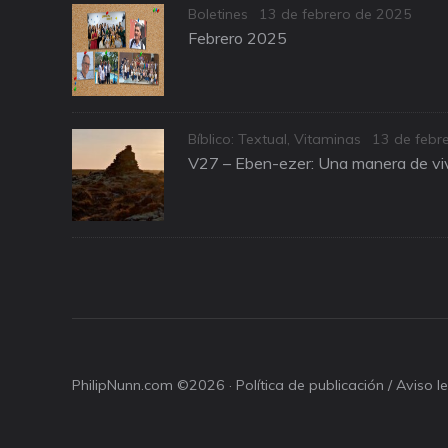
Categories
Posted
Boletines
13 de febrero de 2025
on
Febrero 2025
Categories
Posted
Bíblico: Textual
,
Vitaminas
13 de febr
on
V27 – Eben-ezer: Una manera de viv
PhilipNunn.com ©2026 ·
Política de publicación / Aviso 