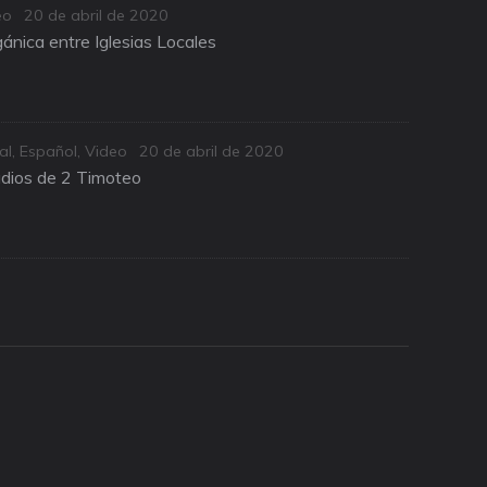
Posted
eo
20 de abril de 2020
on
ánica entre Iglesias Locales
Posted
al
,
Español
,
Video
20 de abril de 2020
on
udios de 2 Timoteo