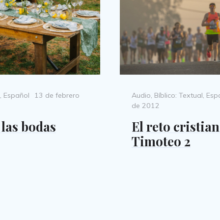
Posted
Categories
,
Español
13 de febrero
Audio
,
Bíblico: Textual
,
Esp
on
de 2012
 las bodas
El reto cristian
Timoteo 2