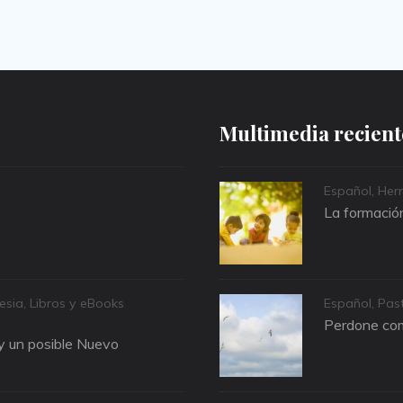
Multimedia recient
Categories
Español
,
Herr
La formación
Categories
lesia
,
Libros y eBooks
Español
,
Past
Perdone com
 y un posible Nuevo