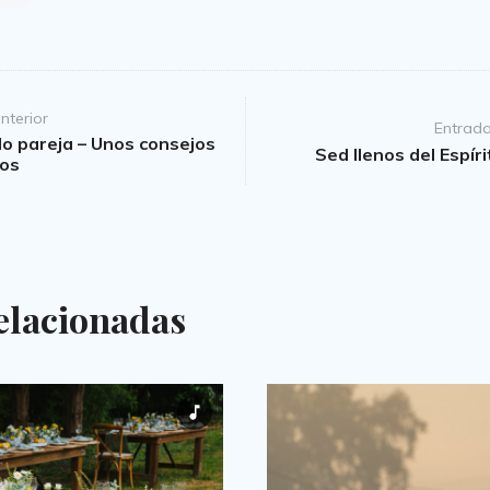
nterior
Entrada
o pareja – Unos consejos
Sed llenos del Espír
os
elacionadas