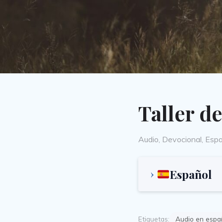
Taller d
Categories
Audio
,
Devocional
,
Espa
Español
Etiquetas:
Audio en espa