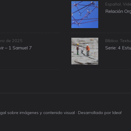
Categories
Español
,
Vid
Relación Org
Categories
ero de 2025
Bíblico: Textu
ir – 1 Samuel 7
Serie: 4 Est
legal sobre imágenes y contenido visual
· Desarrollado por Idea!