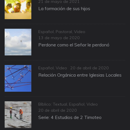
Posted
21 de mayo de 2021
on
La formación de sus hijos
Categories
Español
,
Pastoral
,
Video
Posted
13 de mayo de 2020
on
Perdone como el Señor le perdonó
Categories
Posted
Español
,
Video
20 de abril de 2020
on
Relación Orgánica entre Iglesias Locales
Categories
Bíblico: Textual
,
Español
,
Video
Posted
20 de abril de 2020
on
Serie: 4 Estudios de 2 Timoteo