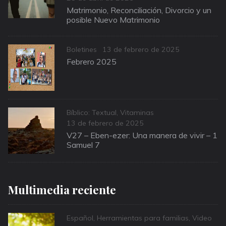
on
Matrimonio, Reconciliación, Divorcio y un
posible Nuevo Matrimonio
Categories
Posted
Boletines
13 de febrero de 2025
on
Febrero 2025
Categories
Bíblico: Textual
,
Vitaminas
Posted
13 de febrero de 2025
on
V27 – Eben-ezer: Una manera de vivir – 1
Samuel 7
Multimedia reciente
Categories
Español
,
Herramientas para familias
,
Video