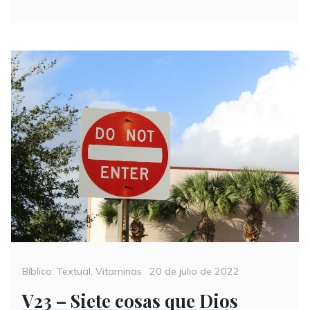
Categories
Posted
Bíblico: Textual
,
Vitaminas
20 de julio de 2022
on
V23 – Siete cosas que Dios