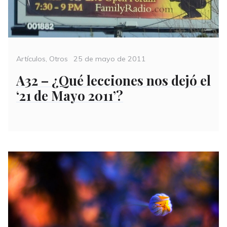
Categories
Posted
Artículos
,
Otros
25 de mayo de 2011
on
A32 – ¿Qué lecciones nos dejó el
‘21 de Mayo 2011’?