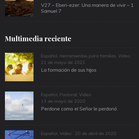
on
V27 – Eben-ezer: Una manera de vivir – 1
Samuel 7
Multimedia reciente
Categories
Español
,
Herramientas para familias
,
Video
Posted
21 de mayo de 2021
on
La formación de sus hijos
Categories
Español
,
Pastoral
,
Video
Posted
13 de mayo de 2020
on
Perdone como el Señor le perdonó
Categories
Posted
Español
,
Video
20 de abril de 2020