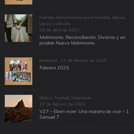
Categories
Familia
,
Herramientas para familias
,
Iglesia
,
Libros y eBooks
Posted
28 de abril de 2025
on
Matrimonio, Reconciliación, Divorcio y un
posible Nuevo Matrimonio
Categories
Posted
Boletines
13 de febrero de 2025
on
Febrero 2025
Categories
Bíblico: Textual
,
Vitaminas
Posted
13 de febrero de 2025
on
V27 – Eben-ezer: Una manera de vivir – 1
Samuel 7