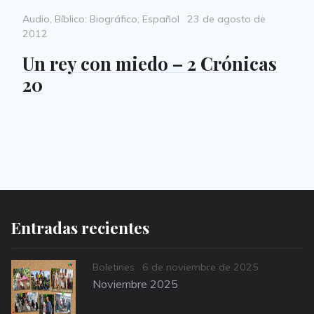
Categories
Posted
Audio
,
Bíblico: Biográfico
,
Español
23 de agosto de
on
2012
Un rey con miedo – 2 Crónicas
20
Entradas recientes
Categories
Posted
Boletines
6 de noviembre de 2025
on
Noviembre 2025