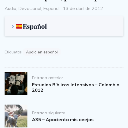
Categories
Posted
Audio
,
Devocional
,
Español
13 de abril de 2012
on
Español
Etiquetas:
Audio en español
Post
Entrada anterior
navigation
Estudios Bíblicos Intensivos – Colombia
2012
Entrada siguiente
A35 – Apacienta mis ovejas