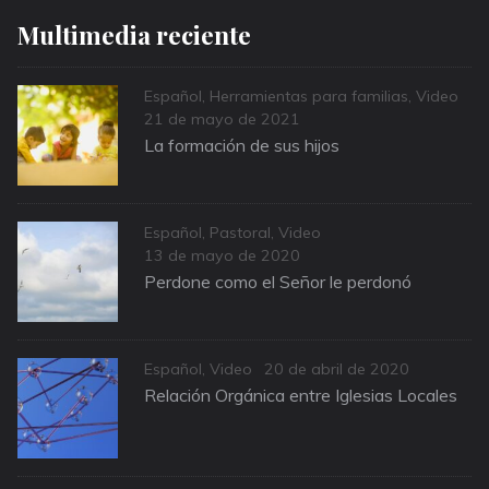
Multimedia reciente
Categories
Español
,
Herramientas para familias
,
Video
Posted
21 de mayo de 2021
on
La formación de sus hijos
Categories
Español
,
Pastoral
,
Video
Posted
13 de mayo de 2020
on
Perdone como el Señor le perdonó
Categories
Posted
Español
,
Video
20 de abril de 2020
on
Relación Orgánica entre Iglesias Locales