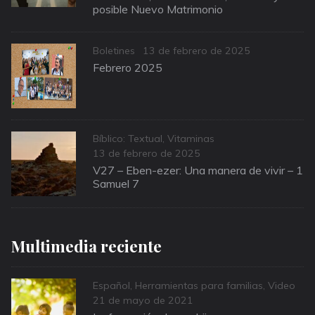
posible Nuevo Matrimonio
Categories
Posted
Boletines
13 de febrero de 2025
on
Febrero 2025
Categories
Bíblico: Textual
,
Vitaminas
Posted
13 de febrero de 2025
on
V27 – Eben-ezer: Una manera de vivir – 1
Samuel 7
Multimedia reciente
Categories
Español
,
Herramientas para familias
,
Video
Posted
21 de mayo de 2021
on