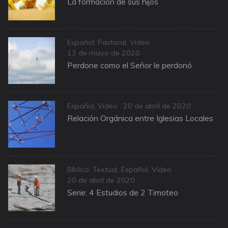
La formación de sus hijos
Categories
Español
,
Pastoral
,
Video
Posted
13 de mayo de 2020
on
Perdone como el Señor le perdonó
Categories
Posted
Español
,
Video
20 de abril de 2020
on
Relación Orgánica entre Iglesias Locales
Categories
Bíblico: Textual
,
Español
,
Video
Posted
20 de abril de 2020
on
Serie: 4 Estudios de 2 Timoteo