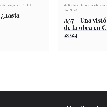
osted
Categories
4 de mayo de 2010
Artículos
,
Herramientas par
n
de 2024
 ¿hasta
A57 – Una visi
de la obra en 
2024