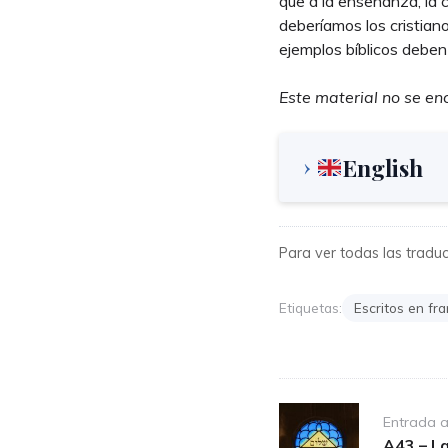
que a la enseñanza, la
deberíamos los cristian
ejemplos bíblicos deben
Este material no se en
English
Para ver todas las traducc
Etiquetas:
Escritos en fr
Post
Entrada a
A43 – La