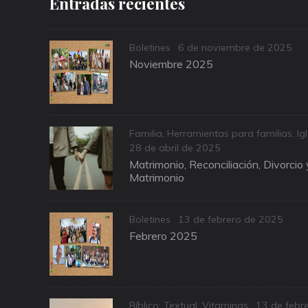
Entradas recientes
Categories
Posted
Boletines
6 de noviembre de 2025
on
Noviembre 2025
Categories
Familia
,
Herramientas para familias
,
Ig
Posted
28 de abril de 2025
on
Matrimonio, Reconciliación, Divorcio
Matrimonio
Categories
Posted
Boletines
13 de febrero de 2025
on
Febrero 2025
Categories
Posted
Bíblico: Textual
,
Vitaminas
13 de febr