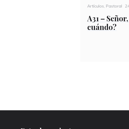
Categories
P
Artículos
,
Pastoral
2
o
A31 – Señor,
cuándo?