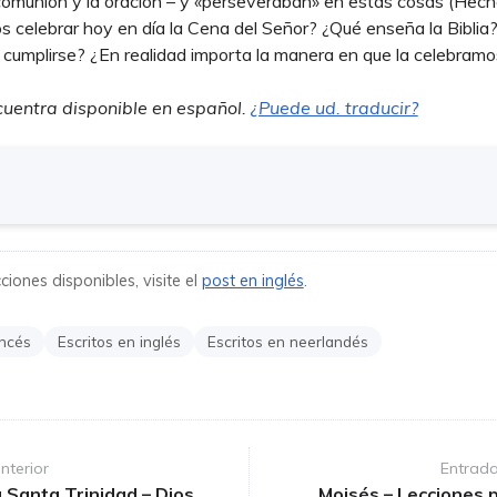
 comunión y la oración – y «perseveraban» en estas cosas (Hec
os celebrar hoy en día la Cena del Señor? ¿Qué enseña la Bibli
 cumplirse? ¿En realidad importa la manera en que la celebram
cuentra disponible en español.
¿Puede ud. traducir?
iones disponibles, visite el
post en inglés
.
ancés
Escritos en inglés
Escritos en neerlandés
nterior
Entrada
 Santa Trinidad – Dios
Moisés – Lecciones 