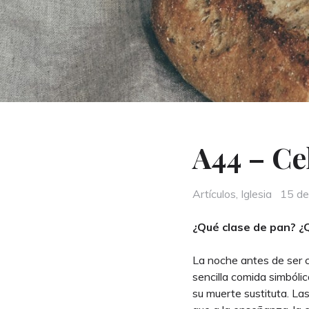
A44 – Ce
Categories
Post
Artículos
,
Iglesia
15 de
on
¿Qué clase de pan? ¿
La noche antes de ser cr
sencilla comida simbólic
su muerte sustituta. La