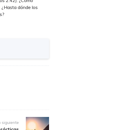
hos 2:42). ¿Cómo
a? ¿Hasta dónde los
os?
 siguiente
prácticas