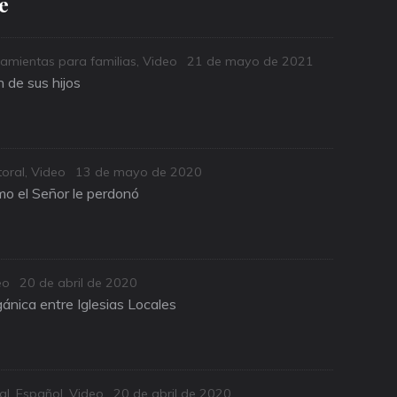
e
Posted
amientas para familias
,
Video
21 de mayo de 2021
on
 de sus hijos
Posted
oral
,
Video
13 de mayo de 2020
on
o el Señor le perdonó
Posted
eo
20 de abril de 2020
on
ánica entre Iglesias Locales
Posted
al
,
Español
,
Video
20 de abril de 2020