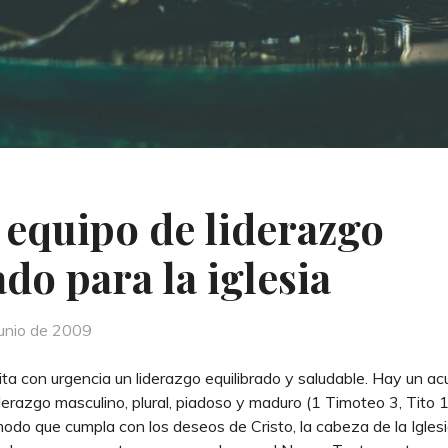
 equipo de liderazgo
do para la iglesia
ed
junio de 2009
ita con urgencia un liderazgo equilibrado y saludable. Hay un ac
derazgo masculino, plural, piadoso y maduro (1 Timoteo 3, Tito 1)
modo que cumpla con los deseos de Cristo, la cabeza de la Iglesi