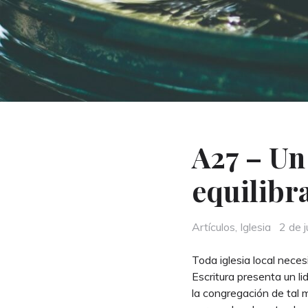
A27 – Un
equilibra
Categories
Post
Artículos
,
Iglesia
2 de 
on
Toda iglesia local neces
Escritura presenta un li
la congregación de tal 