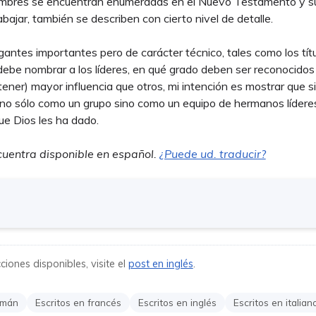
mbres se encuentran enumeradas en el Nuevo Testamento y su
ajar, también se describen con cierto nivel de detalle.
gantes importantes pero de carácter técnico, tales como los tí
debe nombrar a los líderes, en qué grado deben ser reconocidos
 tener) mayor influencia que otros, mi intención es mostrar que 
 no sólo como un grupo sino como un equipo de hermanos líderes
que Dios les ha dado.
cuentra disponible en español.
¿Puede ud. traducir?
iones disponibles, visite el
post en inglés
.
emán
Escritos en francés
Escritos en inglés
Escritos en italian