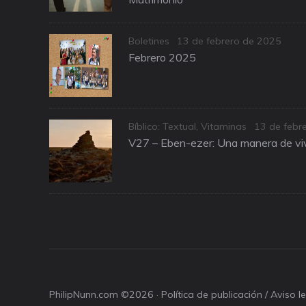
Categories
Posted
Boletines
13 de febrero de 2025
on
Febrero 2025
Categories
Posted
Bíblico: Textual
,
Vitaminas
13 de febr
on
V27 – Eben-ezer: Una manera de viv
PhilipNunn.com ©2026 ·
Política de publicación / Aviso 