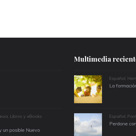
Multimedia recient
Categories
Español
,
Herr
La formación
Categories
lesia
,
Libros y eBooks
Español
,
Past
Perdone com
 y un posible Nuevo