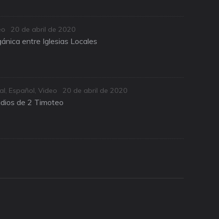
Posted
eo
20 de abril de 2020
on
ánica entre Iglesias Locales
Posted
al
,
Español
,
Video
20 de abril de 2020
on
udios de 2 Timoteo