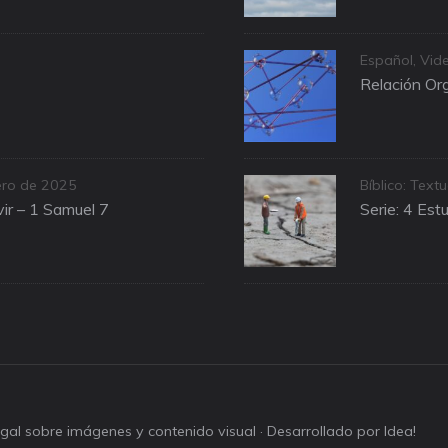
Categories
Español
,
Vid
Relación Org
Categories
ero de 2025
Bíblico: Textu
ir – 1 Samuel 7
Serie: 4 Est
legal sobre imágenes y contenido visual
· Desarrollado por Idea!