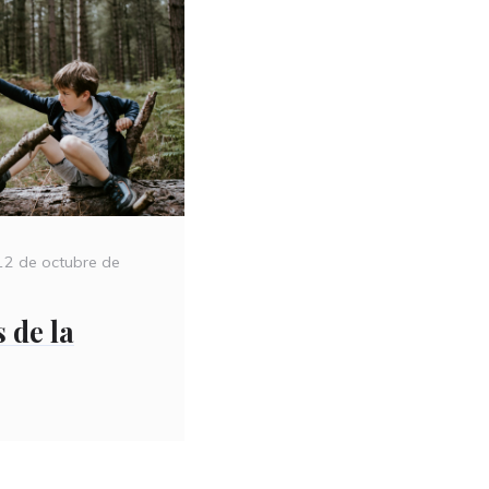
Posted
12 de octubre de
on
 de la