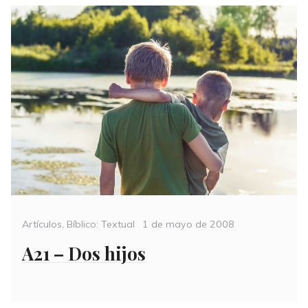
Categories
Posted
Artículos
,
Bíblico: Textual
1 de mayo de 2008
on
A21 – Dos hijos