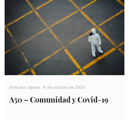
Categories
Posted
Artículos
,
Iglesia
8 de octubre de 2020
on
A50 – Comunidad y Covid-19