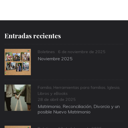
Entradas recientes
Categories
Posted
Boletines
6 de noviembre de 2025
on
Noviembre 2025
Categories
Familia
,
Herramientas para familias
,
Iglesia
,
Libros y eBooks
Posted
28 de abril de 2025
on
Matrimonio, Reconciliación, Divorcio y un
posible Nuevo Matrimonio