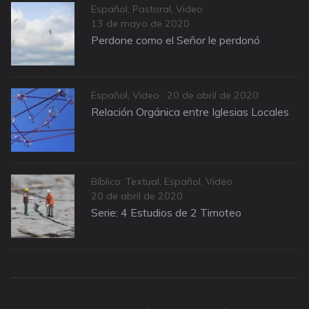
Categories
Español
,
Pastoral
,
Video
Posted
13 de mayo de 2020
on
Perdone como el Señor le perdonó
Categories
Posted
Español
,
Video
20 de abril de 2020
on
Relación Orgánica entre Iglesias Locales
Categories
Bíblico: Textual
,
Español
,
Video
Posted
20 de abril de 2020
on
Serie: 4 Estudios de 2 Timoteo