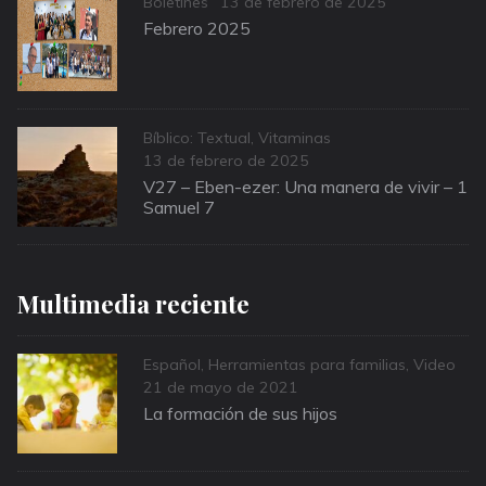
Categories
Posted
Boletines
13 de febrero de 2025
on
Febrero 2025
Categories
Bíblico: Textual
,
Vitaminas
Posted
13 de febrero de 2025
on
V27 – Eben-ezer: Una manera de vivir – 1
Samuel 7
Multimedia reciente
Categories
Español
,
Herramientas para familias
,
Video
Posted
21 de mayo de 2021
on
La formación de sus hijos