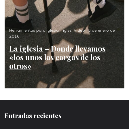
Categories
Posted
Herramientas para iglesia
,
Inglés
,
Video
5 de enero de
on
2016
La iglesia – Donde llevamos
«los unos las cargas de los
otros»
Entradas recientes