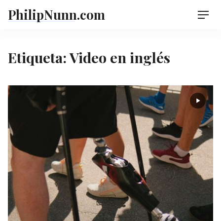
Skip
PhilipNunn.com
Men
to
content
Etiqueta:
Video en inglés