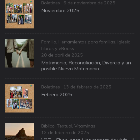
Categories
Posted
Boletines
6 de noviembre de 2025
on
Noviembre 2025
Categories
Familia
,
Herramientas para familias
,
Iglesia
,
Libros y eBooks
Posted
28 de abril de 2025
on
Matrimonio, Reconciliación, Divorcio y un
posible Nuevo Matrimonio
Categories
Posted
Boletines
13 de febrero de 2025
on
Febrero 2025
Categories
Bíblico: Textual
,
Vitaminas
Posted
13 de febrero de 2025
on
V27 – Eben-ezer: Una manera de vivir – 1