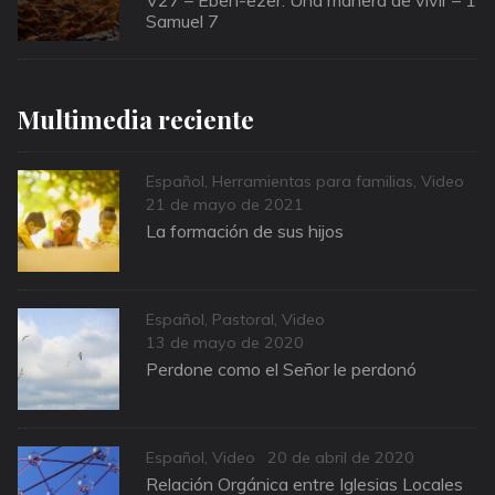
Samuel 7
Multimedia reciente
Categories
Español
,
Herramientas para familias
,
Video
Posted
21 de mayo de 2021
on
La formación de sus hijos
Categories
Español
,
Pastoral
,
Video
Posted
13 de mayo de 2020
on
Perdone como el Señor le perdonó
Categories
Posted
Español
,
Video
20 de abril de 2020
on
Relación Orgánica entre Iglesias Locales