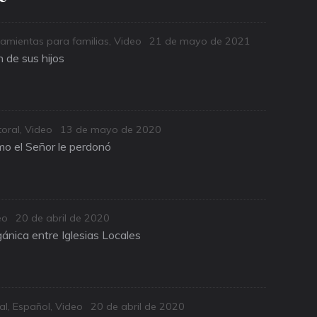
Posted
amientas para familias
,
Video
21 de mayo de 2021
on
 de sus hijos
Posted
oral
,
Video
13 de mayo de 2020
on
o el Señor le perdonó
Posted
eo
20 de abril de 2020
on
ánica entre Iglesias Locales
Posted
al
,
Español
,
Video
20 de abril de 2020