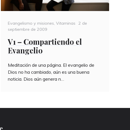
Categories
Posted
Evangelismo y misiones
,
Vitaminas
2 de
on
septiembre de 2009
V1 – Compartiendo el
Evangelio
Meditación de una página. El evangelio de
Dios no ha cambiado, aún es una buena
noticia. Dios aún genera n…
e