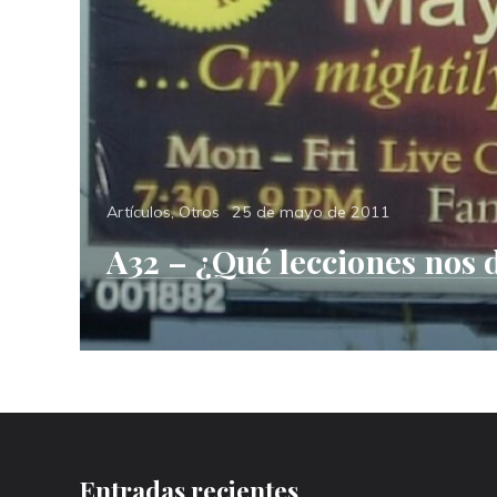
Categories
Posted
Artículos
,
Otros
25 de mayo de 2011
on
A32 – ¿Qué lecciones nos d
Entradas recientes