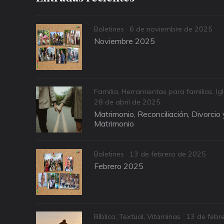
Categories
Posted
Boletines
6 de noviembre de 2025
on
Noviembre 2025
Categories
Familia
,
Herramientas para familias
,
Ig
Posted
28 de abril de 2025
on
Matrimonio, Reconciliación, Divorcio
Matrimonio
Categories
Posted
Boletines
13 de febrero de 2025
on
Febrero 2025
Categories
Posted
Bíblico: Textual
,
Vitaminas
13 de febr