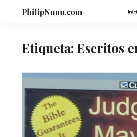
Skip
PhilipNunn.com
to
Inic
content
Etiqueta:
Escritos e