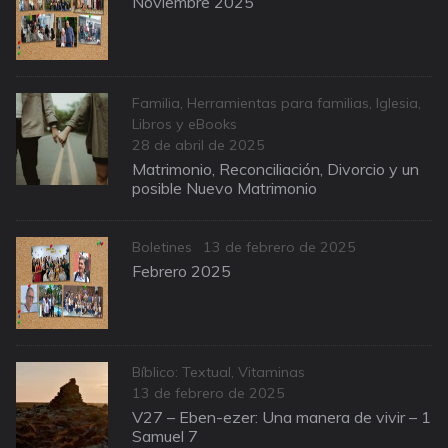
Noviembre 2025
Categories
Familia
,
Herramientas para familias
,
Iglesia
,
Libros y eBooks
Posted
28 de abril de 2025
on
Matrimonio, Reconciliación, Divorcio y un
posible Nuevo Matrimonio
Categories
Posted
Boletines
13 de febrero de 2025
on
Febrero 2025
Categories
Bíblico: Textual
,
Vitaminas
Posted
13 de febrero de 2025
on
V27 – Eben-ezer: Una manera de vivir – 1
Samuel 7