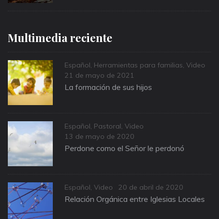
Multimedia reciente
Categories
Español
,
Herramientas para familias
,
Video
Posted
21 de mayo de 2021
on
La formación de sus hijos
Categories
Español
,
Pastoral
,
Video
Posted
13 de mayo de 2020
on
Perdone como el Señor le perdonó
Categories
Posted
Español
,
Video
20 de abril de 2020
on
Relación Orgánica entre Iglesias Locales