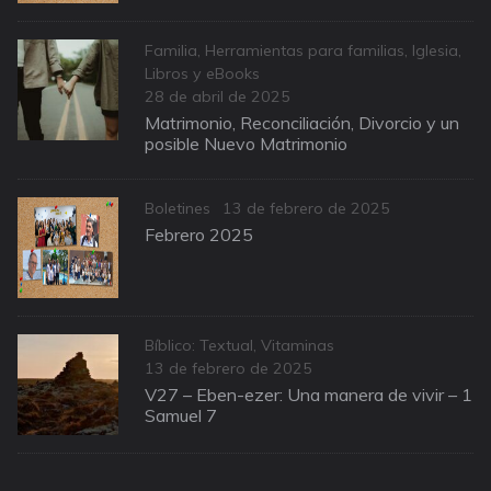
Categories
Familia
,
Herramientas para familias
,
Iglesia
,
Libros y eBooks
Posted
28 de abril de 2025
on
Matrimonio, Reconciliación, Divorcio y un
posible Nuevo Matrimonio
Categories
Posted
Boletines
13 de febrero de 2025
on
Febrero 2025
Categories
Bíblico: Textual
,
Vitaminas
Posted
13 de febrero de 2025
on
V27 – Eben-ezer: Una manera de vivir – 1
Samuel 7