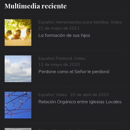
Multimedia reciente
Categories
Español
,
Herramientas para familias
,
Video
Posted
21 de mayo de 2021
on
La formación de sus hijos
Categories
Español
,
Pastoral
,
Video
Posted
13 de mayo de 2020
on
Perdone como el Señor le perdonó
Categories
Posted
Español
,
Video
20 de abril de 2020
on
Relación Orgánica entre Iglesias Locales