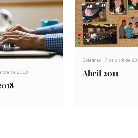
Categories
Posted
Boletines
7 de abril de 2
on
Abril 2011
embre de 2018
2018