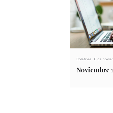
Categories
Posted
Boletines
6 de novi
on
Noviembre 