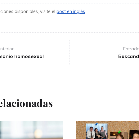
iones disponibles, visite el
post en inglés
.
nterior
Entrada
imonio homosexual
Buscand
elacionadas