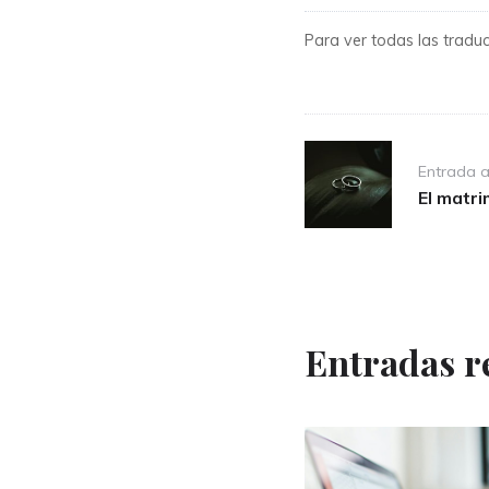
Para ver todas las traducc
Post
Entrada a
navigation
El matr
Entradas r