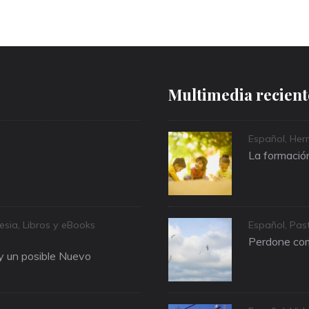
Multimedia recient
Categories
Español
,
Herr
La formación
Categories
lesia
,
Libros y eBooks
Español
,
Past
Perdone com
 y un posible Nuevo