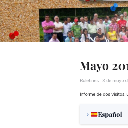
Mayo 20
Categories
Posted
Boletines
3 de mayo 
on
Informe de dos visitas, 
Español