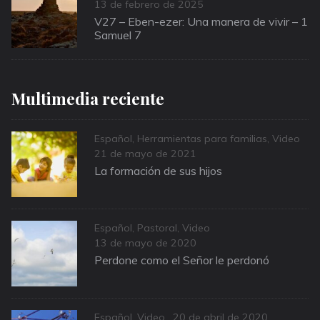
Posted
13 de febrero de 2025
on
V27 – Eben-ezer: Una manera de vivir – 1
Samuel 7
Multimedia reciente
Categories
Español
,
Herramientas para familias
,
Video
Posted
21 de mayo de 2021
on
La formación de sus hijos
Categories
Español
,
Pastoral
,
Video
Posted
13 de mayo de 2020
on
Perdone como el Señor le perdonó
Categories
Posted
Español
,
Video
20 de abril de 2020