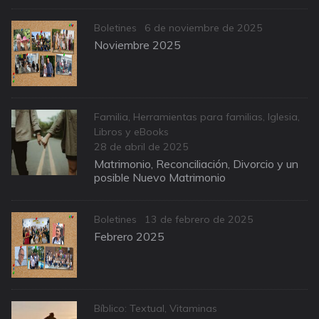
Categories
Posted
Boletines
6 de noviembre de 2025
on
Noviembre 2025
Categories
Familia
,
Herramientas para familias
,
Iglesia
,
Libros y eBooks
Posted
28 de abril de 2025
on
Matrimonio, Reconciliación, Divorcio y un
posible Nuevo Matrimonio
Categories
Posted
Boletines
13 de febrero de 2025
on
Febrero 2025
Categories
Bíblico: Textual
,
Vitaminas