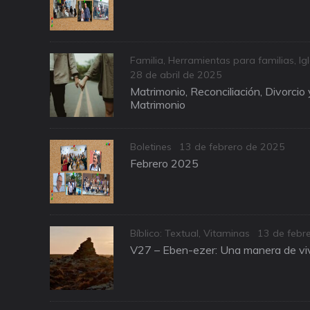
Categories
Familia
,
Herramientas para familias
,
Ig
Posted
28 de abril de 2025
on
Matrimonio, Reconciliación, Divorcio
Matrimonio
Categories
Posted
Boletines
13 de febrero de 2025
on
Febrero 2025
Categories
Posted
Bíblico: Textual
,
Vitaminas
13 de febr
on
V27 – Eben-ezer: Una manera de viv