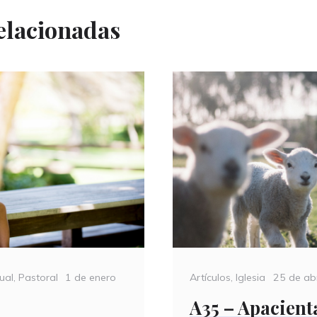
elacionadas
Categories
Posted
Posted
Artículos
,
Iglesia
25 de ab
tual
,
Pastoral
1 de enero
on
on
A35 – Apacient