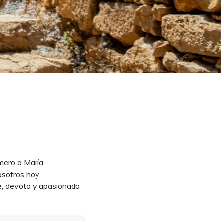
imero a María
osotros hoy.
le, devota y apasionada