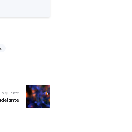
és
 siguiente
adelante