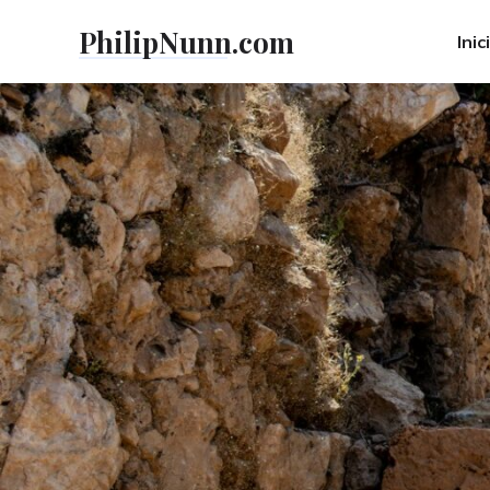
Skip
PhilipNunn.com
to
Inic
content