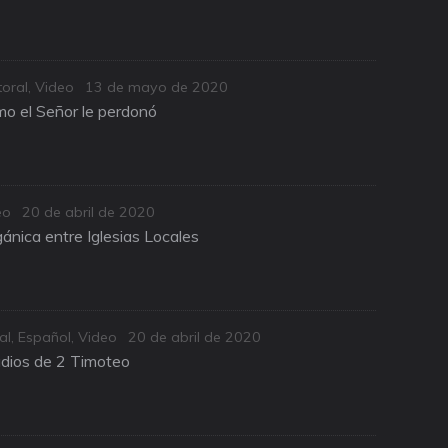
Posted
oral
,
Video
13 de mayo de 2020
on
o el Señor le perdonó
Posted
eo
20 de abril de 2020
on
ánica entre Iglesias Locales
Posted
al
,
Español
,
Video
20 de abril de 2020
on
udios de 2 Timoteo