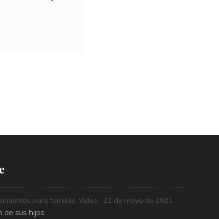
e
Posted
amientas para familias
,
Video
21 de mayo de 2021
on
 de sus hijos